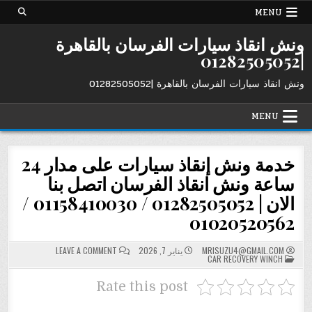
Ski
MENU
t
conten
ونش انقاذ سيارات الفرسان بالقاهرة
|01282505052
ونش انقاذ سيارات الفرسان بالقاهرة |01282505052
MENU
خدمة ونش إنقاذ سيارات على مدار 24
ساعة ونش انقاذ الفرسان اتصل بنا
الان | 01282505052 / 01158410030 /
01020520562
ON
MRISUZU4@GMAIL.COM
يناير 7, 2026
LEAVE A COMMENT
POSTED
خدمة
CAR RECOVERY WINCH
IN
ونش
إنقاذ
سيارات
Rate this post
على
مدار
24