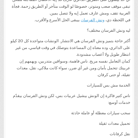
تبقى موقف صعب ومتوتر، خصوصًا لو الوقت متأخر أو الطريق زحمة. فجأة
العربية تقف، ومش عارف تعمل إيه ولا تتصل بمين.
في اللحظة دي،
ونش الفرسان
بيبقى الحل الأسرع والأقرب.
ليه ونش الفرسان مختلف؟
أكتر حاجة بتميز ونش الفرسان هي الانتشار. الونشات متواجدة كل 20 كيلو
على الدائري، وده معناه إن المساعدة بتوصلك في وقت قياسي، من غير
انتظار طويل ولا أعصاب مشدودة.
كمان التعامل نفسه مريح. ناس فاهمة، وسواقين متدربين، ويهمهم إن
عربيتك تتحمل بأمان ومن غير أي ضرر، سواء كانت ملاكي، نقل، معدات
تقيلة، أو حتى كرفان.
الخدمة مش بس للسيارات
ناس كتير فاكرة إن الونش بيشيل عربيات بس، لكن ونش الفرسان بيقدّم
خدمات أوسع:
سحب سيارات معطلة أو عاملة حادثة
تحميل معدات ثقيلة
نقل كرفانات