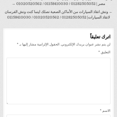
المقالات
مصر | 01282505052 / 01158410030 / 01020520562 →
← ونش انقاذ السيارات من الأماكن الصعبة نصلك اينما كنت ونش الفرسان
لانقاذ السيارات| 01282505052 / 01020520562 / 01158410030
اترك تعليقاً
لن يتم نشر عنوان بريدك الإلكتروني.
الحقول الإلزامية مشار إليها بـ
*
التعليق
*
الاسم
*