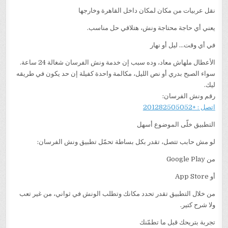
نقل عربيات من مكان لمكان داخل القاهرة وخارجها
يعني أي حاجة محتاجة ونش، هتلاقي حل مناسب.
في أي وقت… ليل أو نهار
الأعطال ملهاش معاد، وده سبب إن خدمة ونش الفرسان شغالة 24 ساعة.
سواء الصبح بدري أو نص الليل، مكالمة واحدة كفيلة إن حد يكون في طريقه
ليك.
رقم ونش الفرسان:
اتصل : +201282505052
التطبيق خلّى الموضوع أسهل
لو مش حابب تتصل، تقدر بكل بساطة تحمّل تطبيق ونش الفرسان:
من Google Play
أو App Store
من خلال التطبيق تقدر تحدد مكانك وتطلب الونش في ثواني، من غير تعب
ولا شرح كتير.
تجربة بتريحك قبل ما تطمّنك