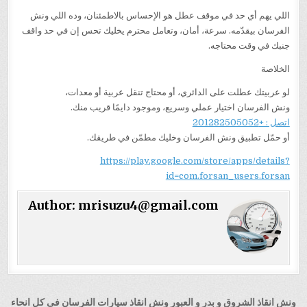
اللي يهم أي حد في موقف عطل هو الإحساس بالاطمئنان، وده اللي ونش
الفرسان بيقدّمه. سرعة، أمان، وتعامل محترم يخليك تحس إن في حد واقف
جنبك في وقت محتاجه.
الخلاصة
لو عربيتك عطلت على الدائري، أو محتاج تنقل عربية أو معدات،
ونش الفرسان اختيار عملي وسريع، وموجود دايمًا قريب منك.
اتصل : +201282505052
أو حمّل تطبيق ونش الفرسان وخليك مطمّن في طريقك.
https://play.google.com/store/apps/details?
id=com.forsan_users.forsan
Author:
mrisuzu4@gmail.com
تصفّح
ونش انقاذ الشروق و بدر و العبور ونش انقاذ سيارات الفرسان فى كل انحاء