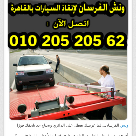
ساعة
ونش
انقاذ
الفرسان
اتصل
بنا
الان
|
01282505052
/
01158410030
/
01020520562
ونش
الفرسان… لما عربيتك تعطل على الدائري وتحتاج حد يلحقك فورًا
أي حد بيسوق على الطريق الدائري عارف قد إيه الأعطال المفاجئة ممكن