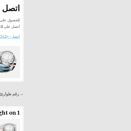
اتصل ب
للحصول على
اتصل على
52
اتصل : +201282505052
تصفّح
← رقم طوارئ
المقالا
1 thought on “