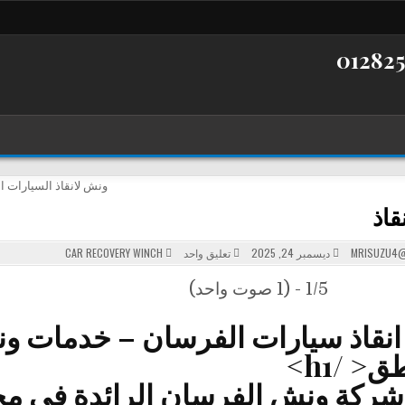
قاذ
على
POSTED
MRISUZU4@
ديسمبر 24, 2025
تعليق واحد
CAR RECOVERY WINCH
ونش
IN
انقاذ
1/5 - (1 صوت واحد)
نقاذ سيارات الفرسان – خدمات ون
ق< /h1>
شركة ونش الفرسان
الرائدة في م