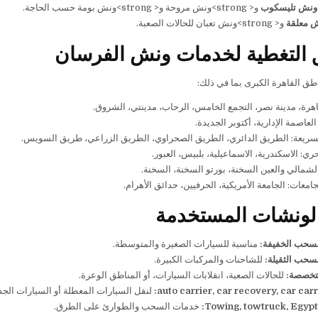
ونش تليسكوب
و< strong>ونش مروحة و< strong>ونش بومة حسب الحاجة.
 معلقة
و< strong>ونش تعبان للحالات الصعبة.
 التغطية لخدمات ونش الفرسان
ق القاهرة الكبرى بما في ذلك:
رة، مدينة نصر، التجمع الخامس، الرحاب، مدينتي، الشروق.
سريعة: الطريق الدائري، الطريق الصحراوي، الطريق الزراعي، طريق السويس.
حري: الاسكندرية، الاسماعيلية، بلبيس، العبور.
شمالي والعين السخنة، بورتو السخنة، السخنة.
امعات: الجامعة الأمريكية، الحرفيين، حدائق الأهرام.
الونشات المستخدمة
سحب الخفيفة:
مناسبة للسيارات الصغيرة والمتوسطة.
سحب الثقيلة:
للشاحنات والمركبات الكبيرة.
تخصصة:
للحالات الصعبة، انقلابات السيارات، أو المناطق الوعرة.
لنقل السيارات المعطلة أو السيارات الجد
Towing, towtruck, Egypt
خدمات السحب والطوارئ على الطرق.