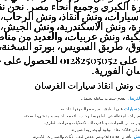
رة الكبرى وجميع أنحاء مصر. نحن 
سيارات
،
ونش انقاذ
،
ونش الرحاب
،
رة
،
ونش الاسكندرية
،
ونش الجيش
،
كية
،
ونش عربيات
، والعديد من منا
ق، طريق السويس، بورتو السخنة، ا
 على
01282505052
للحصول على
خ
ان
الفورية.
ونش انقاذ سيارات الفرسان
لفرسان
تقدم خدمات شاملة تشمل:
ذ سيارات
على الطرق السريعة والطرق الداخلية.
ارات المعطلة
في القاهرة، الرحاب، التجمع الخامس، مدينتي، السخنة.
يارات من الحوادث، بما في ذلك الانقلابات وحوادث الطرق.
في حالات نفاد الوقود أو بطارية السيارة.
نش
اثاث
و< strong>ونش عفش لنقل الأثاث والسيارات الكبيرة.