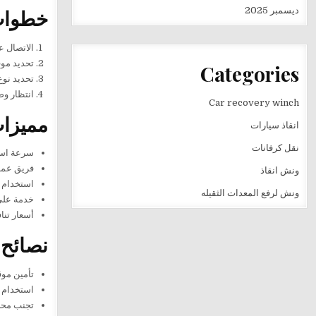
ديسمبر 2025
خطوات
الاتصال 
تحديد موق
Categories
تحديد نوع
انتظار و
Car recovery winch
مميزا
انقاذ سيارات
نقل كرفانات
سرعة استجابة فائق
فريق عمل
ونش انقاذ
استخدام أ
ونش لرفع المعدات الثقيله
خدمة على مدار 24
أسعار تنافسية و< strong>ارخص 
نصائح 
تأمين موق
استخدام م
تجنب محاو