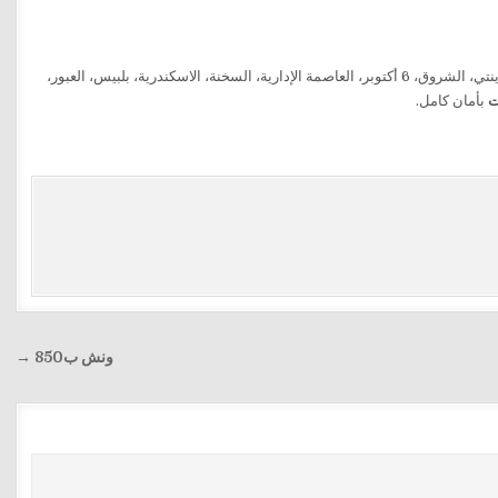
في القاهرة، الرحاب، التجمع الخامس، مدينتي، الشروق، 6 أكتوبر، العاصمة الإدارية، السخنة، الاسكندرية، بلبيس، العبور،
ت
بأمان كامل.
ونش ب850 →