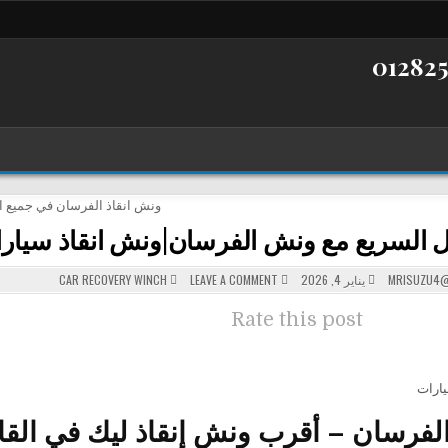
السريع مع ونش الفرسان|ونش انقاذ سيارات|82505052
POSTED
ON
MRISUZU4@
يناير 4, 2026
LEAVE A COMMENT
CAR RECOVERY WINCH
IN
التواصل
السريع
مع
Rate this post
ونش
الفرسان|
ونش
انقاذ
سيارات|01282505052
ارات
فرسان – أقرب ونش إنقاذ ليك في القا