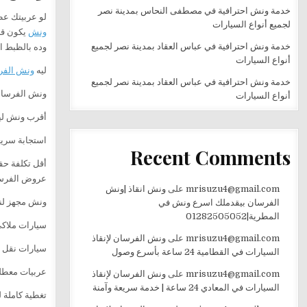
خدمة ونش احترافية في مصطفى النحاس بمدينة نصر
لو عربيتك عط
لجميع أنواع السيارات
ونش
يكون قر
خدمة ونش احترافية في عباس العقاد بمدينة نصر لجميع
وده بالظبط ا
أنواع السيارات
ليه
ونش الفر
خدمة ونش احترافية في عباس العقاد بمدينة نصر لجميع
ونش الفرسان 
أنواع السيارات
أقرب ونش لي
استجابة سريع
Recent Comments
أقل تكلفة حق
عروض الفرسان تبدأ من 0
mrisuzu4@gmail.com
على
ونش انقاذ |ونش
ونش مجهز لن
الفرسان بيقدملك اسرع ونش في
المطرية|01282505052
سيارات ملاك
mrisuzu4@gmail.com
على
ونش الفرسان لإنقاذ
سيارات نقل 
السيارات في القطامية 24 ساعة بأسرع وصول
عربيات معطل
mrisuzu4@gmail.com
على
ونش الفرسان لإنقاذ
السيارات في المعادي 24 ساعة | خدمة سريعة وآمنة
تغطية كاملة 