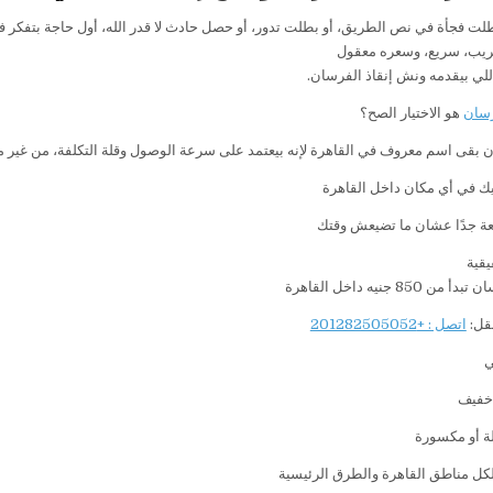
لت فجأة في نص الطريق، أو بطلت تدور، أو حصل حادث لا قدر الله، أول حاجة بتفكر في
يب، سريع، وسعره معقول
للي بيقدمه ونش إنقاذ الفرسان.
سان
هو الاختيار الصح؟
بقى اسم معروف في القاهرة لإنه بيعتمد على سرعة الوصول وقلة التكلفة، من غير ما
ك في أي مكان داخل القاهرة
ة جدًا عشان ما تضيعش وقتك
يقية
85 جنيه داخل القاهرة
قل:
اتصل : +201282505052
ي
خفيف
ة أو مكسورة
لكل مناطق القاهرة والطرق الرئيسية