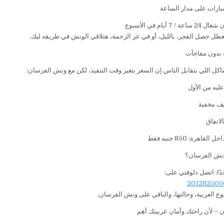
يارات على مدار الساعة
7 أيام في الأسبوع
عطل حصل الفجر، بالليل، أو في عز الزحمة، هتلاقي الونش في طريقه ليك.
 بدون مفاجآت
اكل اللي بتقابل الناس إن السعر يتغير وقت التنفيذ، لكن مع ونش الفرسان:
ليه من الأول
ف مخفية
لاتفاق
هرة: 850 جنيه فقط
نش الفرسان؟
دًا: اتصل دلوقتي على:
ع العربية، وحالتها، والباقي على ونش الفرسان.
– لأن راحتك وأمان عربيتك أهم