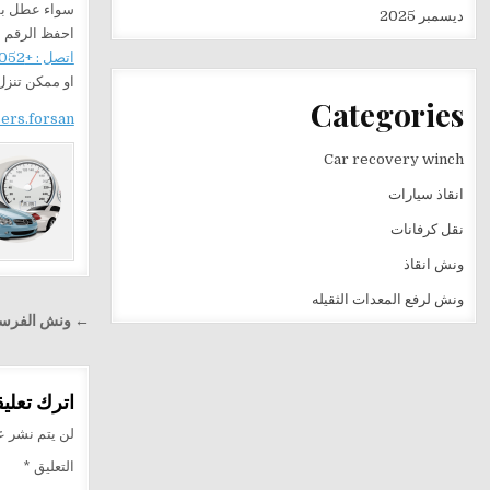
سواء عطل بسي
ديسمبر 2025
احفظ الرقم ع
اتصل : +201282505052
او ممكن تنز
Categories
sers.forsan
Car recovery winch
انقاذ سيارات
نقل كرفانات
ونش انقاذ
ونش لرفع المعدات الثقيله
تصفّح
← ونش الفرسان لا
المقالا
اترك تعليقا
لن يتم نشر عن
التعليق
*