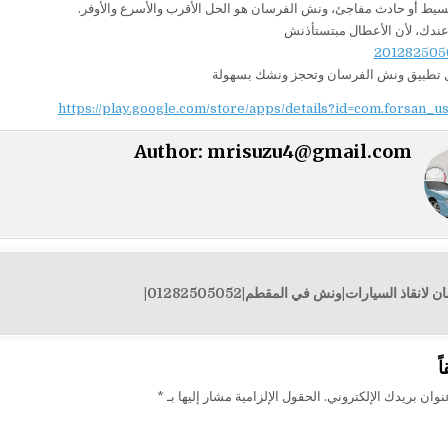
ط أو حادث مفاجئ، ونش الفرسان هو الحل الأقرب والأسرع والأوفر.
ندك، لأن الأعطال مبتستأذنش
ل تطبيق ونش الفرسان وتحجز ونشك بسهولة
https://play.google.com/store/apps/details?id=com.forsan_u
Author:
mrisuzu4@gmail.com
نقاذ السيارات|ونش في المقطم|01282505052|
ت
ً
وان بريدك الإلكتروني.
الحقول الإلزامية مشار إليها بـ
*