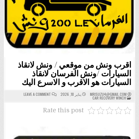
اقرب ونش من موقعي / ونش لانقاذ
السيارات /ونش الفرسان لانقاذ
السيارات هو الاقرب و الاسرع اليك
ON
MRISUZU4@GMAIL.COM
يناير 18, 2026
LEAVE A COMMENT
POSTED
اقرب
CAR RECOVERY WINCH
IN
ونش
من
موقعي
Rate this post
/
ونش
لانقاذ
السيارات
/
ونش
الفرسان
لانقاذ