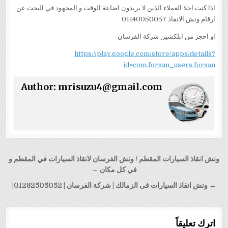
اذا كنت احلا العملاء الذين لا يريدون اضاعة الوقت و المجهود في البحث عن
ارقام ونش الانقاذ 01140050057
او احجز من ابلكشين شركة الفرسان
https://play.google.com/store/apps/details?
id=com.forsan_users.forsan
Author:
mrisuzu4@gmail.com
تصفّح
ونش انقاذ السيارات المقطم / ونش الفرسان لانقاذ السيارات في المقطم و
المقالات
في كل مكان →
← ونش انقاذ السيارات فى الزمالك | شركة الفرسان | 01282505052|
اترك تعليقاً