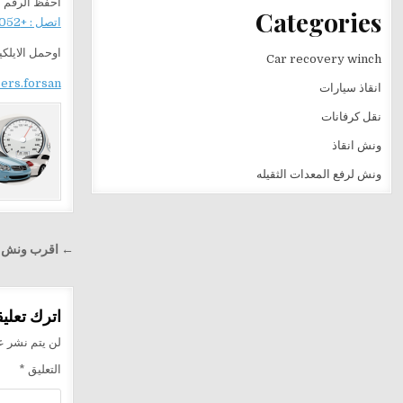
احفظ الرقم ع
Categories
اتصل : +201282505052
اوحمل الايلك
Car recovery winch
sers.forsan
انقاذ سيارات
نقل كرفانات
ونش انقاذ
ونش لرفع المعدات الثقيله
تصفّح
← اقرب ونش 01282505052
المقالا
اترك تعليقا
لن يتم نشر عن
التعليق
*