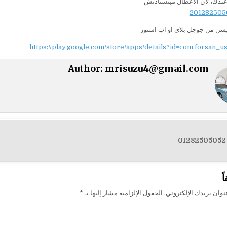
ندك، لأن الأعطال مبتستأذنش
يشن من جوجل بلاى او اب استور
https://play.google.com/store/apps/details?id=com.forsan_u
Author:
mrisuzu4@gmail.com
ت
ً
وان بريدك الإلكتروني.
الحقول الإلزامية مشار إليها بـ
*