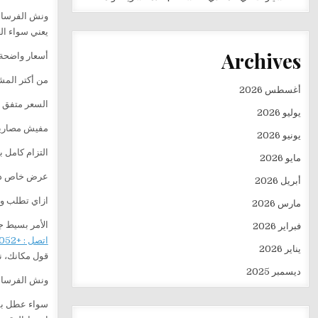
ونش الفرسان شغال 24 ساعة / 
يعني سواء ال
Archives
أسعار واضحة
من أكتر المش
أغسطس 2026
السعر متفق ع
يوليو 2026
مفيش مصاري
يونيو 2026
التزام كامل با
مايو 2026
عرض خاص داخل القا
أبريل 2026
ازاي تطلب و
مارس 2026
الأمر بسيط ج
فبراير 2026
اتصل : +201282505052
يناير 2026
قول مكانك، نو
ديسمبر 2025
ونش الفرسان 
سواء عطل بسي