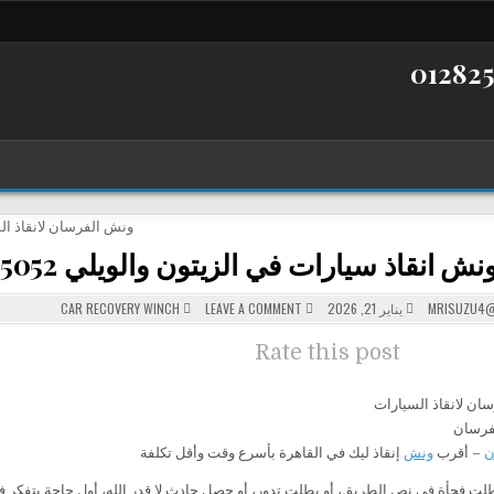
 انقاذ سيارات في الزيتون والويلي 01282505052
POSTED
ON
MRISUZU4@
يناير 21, 2026
LEAVE A COMMENT
CAR RECOVERY WINCH
اسرع
IN
ونش
انقاذ
Rate this post
سيارات
في
الزيتون
والويلي
01282505052
فرسان
ن
– أقرب
ونش
إنقاذ ليك في القاهرة بأسرع وقت وأقل تكلفة
لت فجأة في نص الطريق، أو بطلت تدور، أو حصل حادث لا قدر الله، أول حاجة بتفكر في