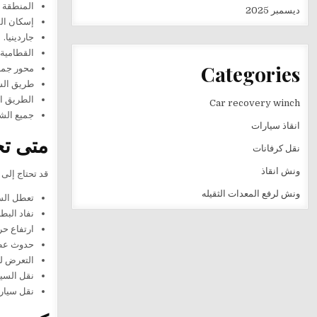
المنطقة ا
ديسمبر 2025
إسكان ال
جاردينيا.
القطامية 
Categories
محور جمال
طريق ال
الطريق ال
Car recovery winch
جميع الشو
انقاذ سيارات
متى تح
نقل كرفانات
ونش انقاذ
قد تحتاج إلى 
ونش لرفع المعدات الثقيله
تعطل السيا
نفاد البطا
ارتفاع حر
حدوث عطل
التعرض ل
نقل السيا
نقل سيارة