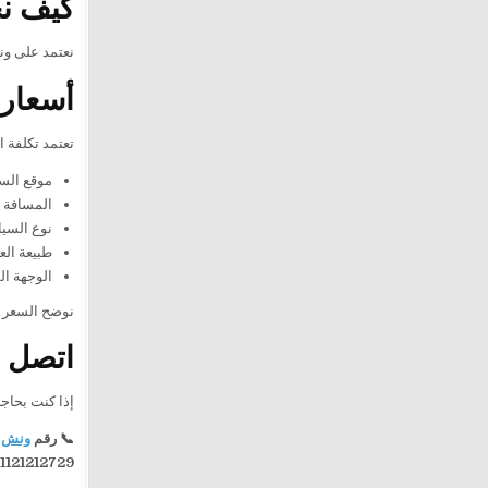
كيف نح
نعتمد على ونش
أسعار 
تعتمد تكلفة 
موقع السي
المسافة ا
نوع السيا
طبيعة الع
الوجهة ال
نوضح السعر ق
اتصل ا
إذا كنت بحاج
📞 رقم
ونش 
1121212729