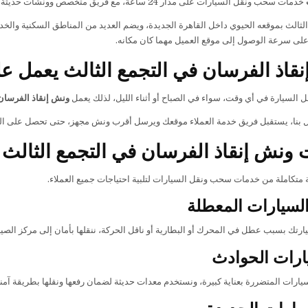
خدمات سحب ونقل السيارات على مدار 24 ساعة، مع فريق متخصص وونشات حديثة تناسب جميع أنواع السيارات.
 الثالث بموقعه الحيوي داخل القاهرة الجديدة، ويضم العديد من المناطق السكنية وا
ى سرعة الوصول إلى موقع العميل مهما كان مكانه.
قاذ الفرسان في التجمع الثالث يعمل ع
السيارة في أي وقت، سواء في الصباح أو أثناء الليل، لذلك يعمل
ونش إنقاذ الفرسان 
ال بنا، يستقبل فريق خدمة العملاء موقعك ويرسل أقرب ونش مجهز، حتى تحصل على 
ونش إنقاذ الفرسان في التجمع الثالث
متكاملة من خدمات سحب ونقل السيارات لتلبية احتياجات جميع العملاء.
سيارات المعطلة
ارتك بسبب عطل في المحرك أو البطارية أو ناقل الحركة، ننقلها بأمان إلى مركز الصيان
ارات الحوادث
سيارات المتضررة بعناية كبيرة، ونستخدم معدات حديثة لضمان رفعها ونقلها بطريقة آمنة
يارات الجديدة