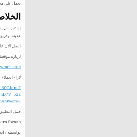
نعمل على مدار 24 ساعة لتقديم خدمة سريعة وآمنة، مع فريق جاهز للوصول إ
الخلاص
إذا كنت تبح
حديثة، وفريق
اتصل الآن ع
لزيارة موقعنا
ewinch.com
لاراء العملاء
_307.html?
mD7V_52z
iAnw&m=1
حمل التطبيق 
sers.forsan
بواسطه / ايه 