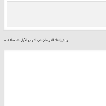
ونش إنقاذ الفرسان في التجمع الأول 24 ساعة →