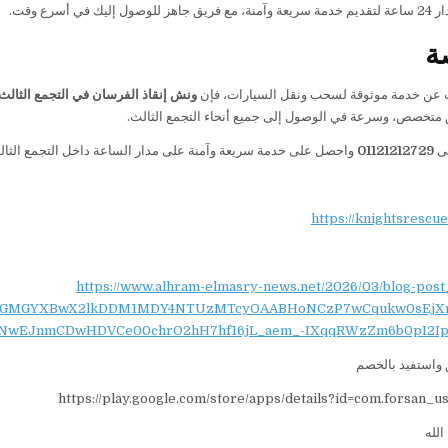
ليك في أسرع وقت.
ة
ث عن خدمة موثوقة لسحب ونقل السيارات، فإن
ونش إنقاذ الفرسان في التجمع الثالث
 متخصص، وسرعة في الوصول إلى جميع أنحاء التجمع الثالث.
لى
01121212729
واحصل على خدمة سريعة وآمنة على مدار الساعة داخل التجمع الثال
https://knightsrescu
https://www.alhram-elmasry-news.net/2026/03/blog-post
NydGMGYXBwX2lkDDM1MDY4NTUzMTcyOAABHoNCzP7wCqukw0sEjX
NwEJnmCDwHDVCe00chrO2hH7hf16jL_aem_-IXqqRWzZm6b0pI2Ip
واستفيد بالخصم
https://play.google.com/store/apps/details?id=com.forsan_u
الله