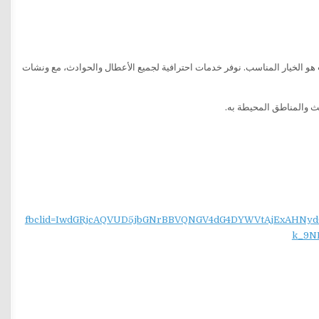
هو الخيار المناسب. نوفر خدمات احترافية لجميع الأعطال والحوادث، مع ونشات
ث والمناطق المحيطة به.
fbclid=IwdGRjcAQVUD5jbGNrBBVQNGV4dG4DYWVtAjExAH
k_9N