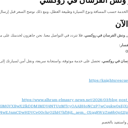
الخدمة حسب المسافة ونوع السيارة وطبيعة العطل، ومع ذلك نوضح السعر قبل إرسال
لآن
ى
ونش الفرسان في روكسي
، فلا تتردد في التواصل معنا. نحن جاهزون لخدمتك على مدار 24 ساعة، ونوفر سرعة في الوصول، ونقلًا آمنًا، وتعاملًا احت
فسار:
0
سان في روكسي
، تحصل على خدمة موثوقة، واستجابة سريعة، ونقل آمن لسيارتك إلى أ
https://knightsrescu
https://www.alhram-elmasry-news.net/2026/03/blog-post
NydGMGYXBwX2lkDDM1MDY4NTUzMTcyOAABHoNCzP7wCqukw0sEjX
NwEJnmCDwHDVCe00chrO2hH7hf16jL_aem_-IXqqRWzZm6b0pI2Ip
واستفيد بالخصم