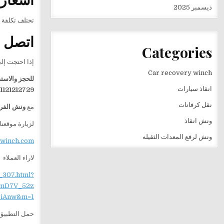
ديسمبر 2025
تختلف تكلفة 
اتصل ا
Categories
إذا احتجت إل
Car recovery winch
للحجز والاست
انقاذ سيارات
1121212729
نقل كرفانات
مع
ونش الفر
ونش انقاذ
لزيارة موقعنا
ونش لرفع المعدات الثقيله
ewinch.com
لاراء العملاء
_307.html?
mD7V_52z
iAnw&m=1
حمل التطبيق 