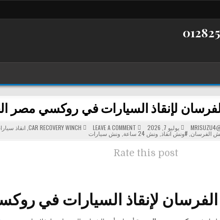
ان لإنقاذ السيارات في روكسي مصر الجديدة 24 ساعة | أسرع
POSTED
ON
MRISUZU4@
يوليو 7, 2026
LEAVE A COMMENT
CAR RECOVERY WINCH
,
انقاذ سيارا
ونش
IN
ش الفرسان
,
#ونش انقاذ
,
ونش 24 ساعة
,
ونش سيارات
الفرسان
لإنقاذ
السيارات
Rate this post
في
روكسي
مصر
الجديدة
24
ساعة
|
فرسان لإنقاذ السيارات في روكسي مصر
أسرع
استجابة