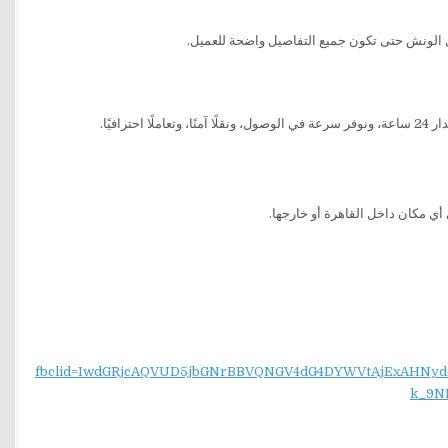
 الونش حتى تكون جميع التفاصيل واضحة للعميل.
رافيًا.
ي مكان داخل القاهرة أو خارجها.
fbclid=IwdGRjcAQVUD5jbGNrBBVQNGV4dG4DYWVtAjExAH
k_9N