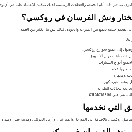
يوم، بما في ذلك أيام الجمعة والعطلات الرسمية، لذلك يمكنك الاعتماد علينا في أي وق
تختار ونش الفرسان في روكسي؟
لى تقديم خدمة تجمع بين السرعة والجودة، لذلك يثق بنا الكثير من العملاء.
نا:
صول إلى جميع شوارع روكسي.
لأسبوع.
جميع أنواع السيارات.
سبة وواضحة.
يثة ومجهزة.
يمتلك خبرة كبيرة.
ريعة للحالات الطارئة.
المباشر على
01121212729
.
ق التي نخدمها
اطق روكسي، بالإضافة إلى الكوربة، والميرغني، وأرض الجولف، ومدينة نصر، وميدان ا
 ونش الفرسان في روكسي