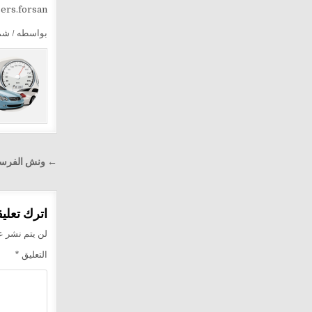
sers.forsan
بواسطه / ش
تصفّح
← ونش الفرسان لإنقاذ
المقالا
اترك تعليقا
لن يتم نشر عن
التعليق
*