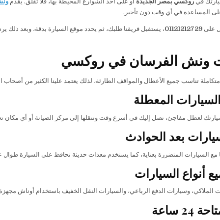
يارتك في
روكسي بمصر الجديدة
أو على أحد الشوارع المحيطة بها، فلا تقلق. يقدم
ونش
ى المساعدة في أي وقت دون تأخير.
ل على
01121212729
، يستقبل فريقنا طلبك، ثم يحدد موقع السيارة بدقة، وبعد ذلك 
 ونش الفرسان في روكسي
تكاملة تناسب جميع الأعطال والمواقف الطارئة، لذلك يعتمد علينا الكثير من أصحاب
سيارات المعطلة
ارتك لعطل مفاجئ، نصل إليك في أسرع وقت وننقلها إلى مركز الصيانة أو أي مكان تح
يارات بعد الحوادث
ا مع السيارات المتضررة بعناية، كما يستخدم معدات حديثة تحافظ على السيارة طوال عم
ع أنواع السيارات
ت الملاكي، وسيارات الدفع الرباعي، والسيارات النقل الخفيف باستخدام أوناش مجهزة 
24 ساعة