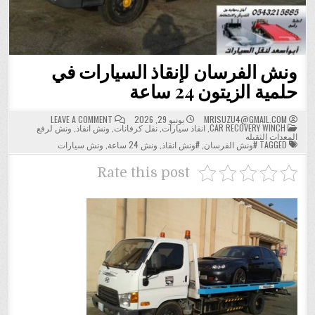
ونش الفرسان لإنقاذ السيارات في
حلمية الزيتون 24 ساعة
ON
MRISUZU4@GMAIL.COM
يونيو 29, 2026
LEAVE A COMMENT
POSTED
ونش
CAR RECOVERY WINCH
,
انقاذ سيارات
,
نقل كرفانات
,
ونش انقاذ
,
ونش لرفع
IN
الفرسان
المعدات الثقيله
لإنقاذ
TAGGED
#ونش الفرسان
,
#ونش انقاذ
,
ونش 24 ساعة
,
ونش سيارات
السيارات
في
حلمية
Rate this post
الزيتون
24
ساعة