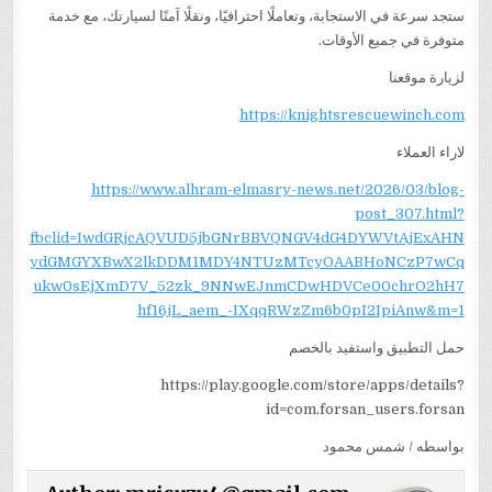
ستجد سرعة في الاستجابة، وتعاملًا احترافيًا، ونقلًا آمنًا لسيارتك، مع خدمة
متوفرة في جميع الأوقات.
لزيارة موقعنا
https://knightsrescuewinch.com
لاراء العملاء
https://www.alhram-elmasry-news.net/2026/03/blog-
post_307.html?
fbclid=IwdGRjcAQVUD5jbGNrBBVQNGV4dG4DYWVtAjExAHN
ydGMGYXBwX2lkDDM1MDY4NTUzMTcyOAABHoNCzP7wCq
ukw0sEjXmD7V_52zk_9NNwEJnmCDwHDVCe00chrO2hH7
hf16jL_aem_-IXqqRWzZm6b0pI2IpiAnw&m=1
حمل التطبيق واستفيد بالخصم
https://play.google.com/store/apps/details?
id=com.forsan_users.forsan
بواسطه / شمس محمود