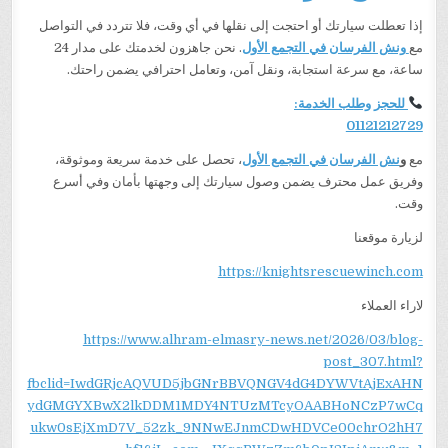
إذا تعطلت سيارتك أو احتجت إلى نقلها في أي وقت، فلا تتردد في التواصل
مع
ونش الفرسان في التجمع الأول
. نحن جاهزون لخدمتك على مدار 24
ساعة، مع سرعة استجابة، ونقل آمن، وتعامل احترافي يضمن راحتك.
للحجز وطلب الخدمة:
01121212729
مع
و
نش الفرسان في التجمع الأول
، تحصل على خدمة سريعة وموثوقة،
وفريق عمل محترف يضمن وصول سيارتك إلى وجهتها بأمان وفي أسرع
وقت.
لزيارة موقعنا
https://knightsrescuewinch.com
لاراء العملاء
https://www.alhram-elmasry-news.net/2026/03/blog-
post_307.html?
fbclid=IwdGRjcAQVUD5jbGNrBBVQNGV4dG4DYWVtAjExAHN
ydGMGYXBwX2lkDDM1MDY4NTUzMTcyOAABHoNCzP7wCq
ukw0sEjXmD7V_52zk_9NNwEJnmCDwHDVCe00chrO2hH7