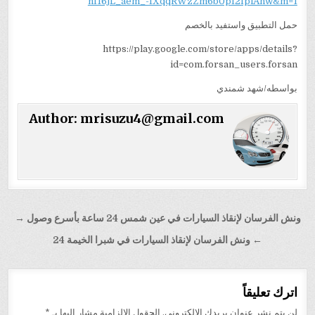
hf16jL_aem_-IXqqRWzZm6b0pI2IpiAnw&m=1
حمل التطبيق واستفيد بالخصم
https://play.google.com/store/apps/details?
id=com.forsan_users.forsan
بواسطه/شهد شمندي
Author:
mrisuzu4@gmail.com
تصفّح
ونش الفرسان لإنقاذ السيارات في عين شمس 24 ساعة بأسرع وصول →
المقالات
← ونش الفرسان لإنقاذ السيارات في شبرا الخيمة 24
اترك تعليقاً
لن يتم نشر عنوان بريدك الإلكتروني.
الحقول الإلزامية مشار إليها بـ
*