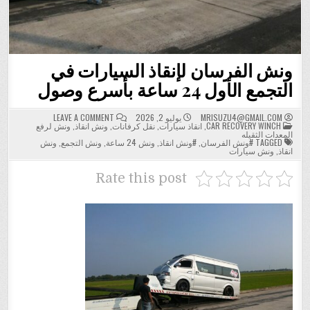
ونش الفرسان لإنقاذ السيارات في
التجمع الأول 24 ساعة بأسرع وصول
ON
MRISUZU4@GMAIL.COM
يوليو 2, 2026
LEAVE A COMMENT
POSTED
ونش
CAR RECOVERY WINCH
,
انقاذ سيارات
,
نقل كرفانات
,
ونش انقاذ
,
ونش لرفع
IN
الفرسان
المعدات الثقيله
لإنقاذ
TAGGED
#ونش الفرسان
,
#ونش انقاذ
,
ونش 24 ساعة
,
ونش التجمع
,
ونش
السيارات
انقاذ
,
ونش سيارات
في
التجمع
الأول
Rate this post
24
ساعة
بأسرع
وصول