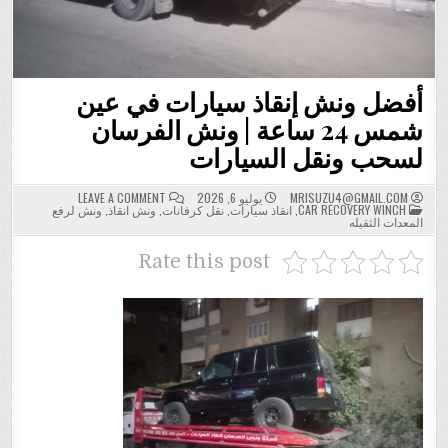
أفضل ونش إنقاذ سيارات في عين
شمس 24 ساعة | ونش الفرسان
لسحب ونقل السيارات
ON
MRISUZU4@GMAIL.COM
يوليو 6, 2026
LEAVE A COMMENT
POSTED
أفضل
CAR RECOVERY WINCH
,
انقاذ سيارات
,
نقل كرفانات
,
ونش انقاذ
,
ونش لرفع
IN
ونش
المعدات الثقيله
إنقاذ
سيارات
في
Rate this post
عين
شمس
24
ساعة
|
ونش
الفرسان
لسحب
ونقل
السيارات