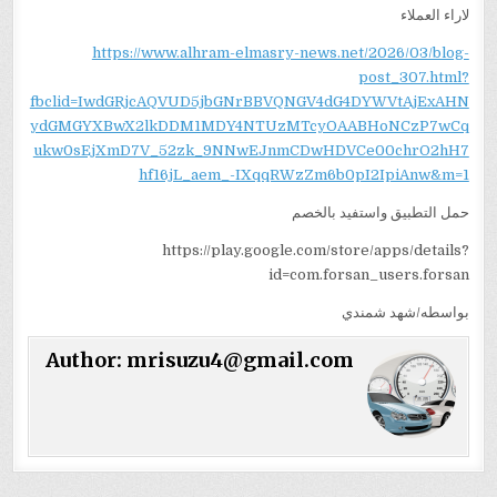
لاراء العملاء
https://www.alhram-elmasry-news.net/2026/03/blog-
post_307.html?
fbclid=IwdGRjcAQVUD5jbGNrBBVQNGV4dG4DYWVtAjExAHN
ydGMGYXBwX2lkDDM1MDY4NTUzMTcyOAABHoNCzP7wCq
ukw0sEjXmD7V_52zk_9NNwEJnmCDwHDVCe00chrO2hH7
hf16jL_aem_-IXqqRWzZm6b0pI2IpiAnw&m=1
حمل التطبيق واستفيد بالخصم
https://play.google.com/store/apps/details?
id=com.forsan_users.forsan
بواسطه/شهد شمندي
Author:
mrisuzu4@gmail.com