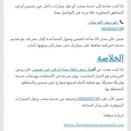
إذا كنت بحاجة إلى خدمة سحب أو نقل سيارات داخل عين شمس أو في
المناطق المجاورة، فلا تتردد في التواصل معنا.
رقم ونش الفرسان:
0112121272
9
نعمل على مدار 24 ساعة لنضمن وصول المساعدة إليك بسرعة، مع تقديم
خدمة احترافية تحافظ على سيارتك حتى تصل إلى وجهتها بأمان.
الخلاصة
إذا كنت تبحث عن
أف
ضل ونش إنقاذ سيارات في عين شمس
، فإن ونش
الفرسان هو الخيار المناسب. نوفر سرعة في الاستجابة، وونشات حديثة،
وفريقًا محترفًا، مع تغطية كاملة لجميع شوارع عين شمس والمناطق
المحيطة بها.
اتصل الآن على
01121212729
واستفد من خدمة سحب ونقل السيارات
المتوفرة على مدار الساعة.
لزيارة موقعنا
https://knightsrescuewinch.com