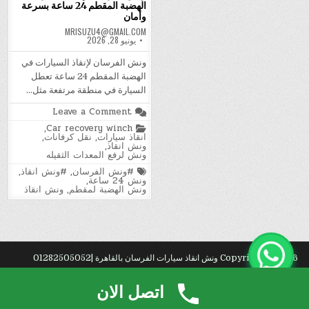
الهضبة المقطم 24 ساعة بسرعة
وأمان
MRISUZU4@GMAIL.COM
يونيو 28, 2026
ونش الفرسان لإنقاذ السيارات في
الهضبة المقطم 24 ساعة تعطل
السيارة في منطقة مرتفعة مثل…
on
Leave a Comment
ونش
Posted
,
Car recovery winch
الفرسان
in
انقاذ سيارات
,
نقل كرفانات
,
لإنقاذ
ونش انقاذ
,
السيارات
ونش لرفع المعدات الثقيله
في
الهضبة
Tagged
#ونش الفرسان
,
#ونش انقاذ
,
المقطم
ونش 24 ساعة
,
24
ونش الهضبة لمقطم
,
ونش انقاذ
ساعة
بسرعة
وأمان
Copyright © 2026 ونش انقاذ سيارات الفرسان بالقاهرة |01282505052
Design by ThemesDNA.com
اتصل الان
بمك?
. شركة
تنظيف
خزانات بالمدينة.
راء
.