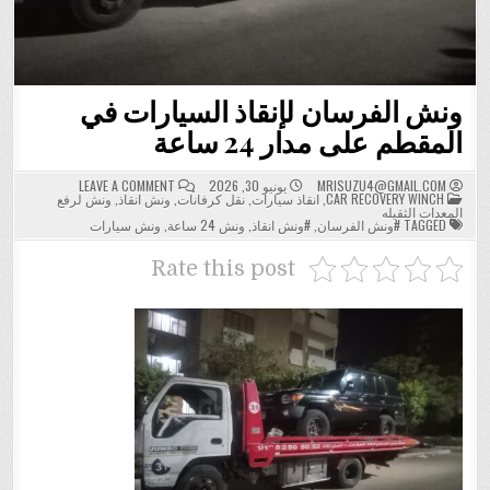
ونش الفرسان لإنقاذ السيارات في
المقطم على مدار 24 ساعة
ON
MRISUZU4@GMAIL.COM
يونيو 30, 2026
LEAVE A COMMENT
POSTED
ونش
CAR RECOVERY WINCH
,
انقاذ سيارات
,
نقل كرفانات
,
ونش انقاذ
,
ونش لرفع
IN
الفرسان
المعدات الثقيله
لإنقاذ
TAGGED
#ونش الفرسان
,
#ونش انقاذ
,
ونش 24 ساعة
,
ونش سيارات
السيارات
في
المقطم
Rate this post
على
مدار
24
ساعة