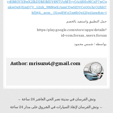
ydGMGYXBwX2lkDDM1MDY4NTUzMTcyOAABHoNCzP7wCq
ukw0sEjXmD7V_52zk_9NNwEJnmCDwHDVCe00chrO2hH7
hf16jL_aem_-IXqqRWzZm6b0pI2IpiAnw&m=1
حمل التطبيق واستفيد بالخصم
https://play.google.com/store/apps/details?
id=com.forsan_users.forsan
بواسطه / شمس محمود
Author:
mrisuzu4@gmail.com
تصفّح
ونش الفرسان في مدينة نصر الحي العاشر 24 ساعة →
المقالات
← ونش الفرسان لإنقاذ السيارات في الشروق على مدار 24 ساعة