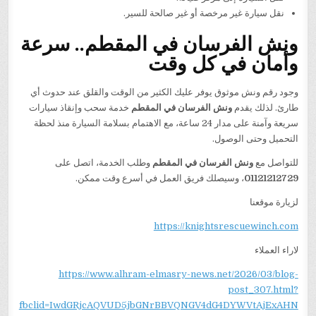
نقل سيارة غير مرخصة أو غير صالحة للسير.
ونش الفرسان في المقطم.. سرعة
وأمان في كل وقت
وجود رقم ونش موثوق يوفر عليك الكثير من الوقت والقلق عند حدوث أي
طارئ. لذلك يقدم
ونش الفرسان في المقطم
خدمة سحب وإنقاذ سيارات
سريعة وآمنة على مدار 24 ساعة، مع الاهتمام بسلامة السيارة منذ لحظة
التحميل وحتى الوصول.
للتواصل مع
ونش الفرسان في المقطم
وطلب الخدمة، اتصل على
01121212729
، وسيصلك فريق العمل في أسرع وقت ممكن.
لزيارة موقعنا
https://knightsrescuewinch.com
لاراء العملاء
https://www.alhram-elmasry-news.net/2026/03/blog-
post_307.html?
fbclid=IwdGRjcAQVUD5jbGNrBBVQNGV4dG4DYWVtAjExAHN