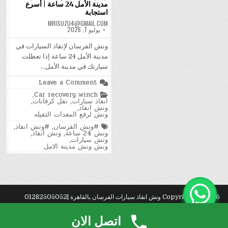
مدينة الأمل 24 ساعة | أسرع
استجابة
MRISUZU4@GMAIL.COM
يوليو 7, 2026
ونش الفرسان لإنقاذ السيارات في
مدينة الأمل 24 ساعة إذا تعطلت
سيارتك في مدينة الأمل…
on
Leave a Comment
ونش
Posted
,
Car recovery winch
الفرسان
in
انقاذ سيارات
,
نقل كرفانات
,
لإنقاذ
ونش انقاذ
,
السيارات
ونش لرفع المعدات الثقيله
في
مدينة
Tagged
#ونش الفرسان
,
#ونش انقاذ
,
الأمل
ونش 24 ساعة
,
ونش انقاذ
,
24
ونش سيارات
,
ساعة
ونش ونش مدينة الامل
|
أسرع
استجابة
Copyright © 2026 ونش انقاذ سيارات الفرسان بالقاهرة |01282505052
Design by ThemesDNA.com
اتصل الان
راء
.
عف?
. شركة
تنظيف
الخزانات بالمدينة المنورة للإيجار – غسيل وتعقيم خزانات المياه.