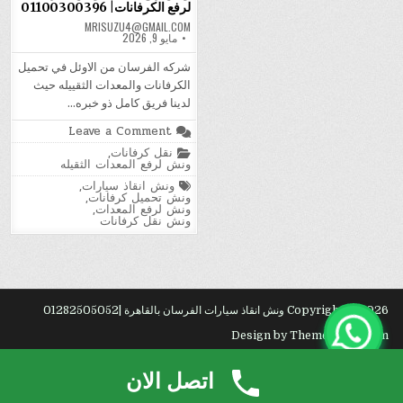
لرفع الكرفانات| 01100300396
MRISUZU4@GMAIL.COM
مايو 9, 2026
شركه الفرسان من الاوئل في تحميل
الكرفانات والمعدات الثقييله حيث
لدينا فريق كامل ذو خبره…
on
Leave a Comment
ونش
Posted
نقل كرفانات
,
رفع
in
ونش لرفع المعدات الثقيله
معدات|
ونش
Tagged
ونش انقاذ سيارات
,
الفرسان
ونش تحميل كرفانات
,
لرفع
ونش لرفع المعدات
,
الكرفانات|
ونش نقل كرفانات
1100300396
Copyright © 2026 ونش انقاذ سيارات الفرسان بالقاهرة |01282505052
Design by ThemesDNA.com
ارخص شركة نقل
اثاث
بمكة.
رك?
.
ا?
.
اتصل الان