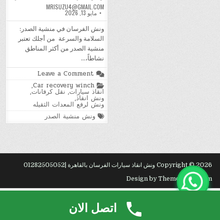
MRISUZU4@GMAIL.COM
مايو 13, 2026
ونش الفرسان في منشية الصدر:
السلامة والسرعة من أجلك تعتبر
منشية الصدر من أكثر المناطق
نشاطاً،…
on
Leave a Comment
ونش
Posted
,
Car recovery winch
الفرسان|
in
انقاذ سيارات
,
نقل كرفانات
,
في
ونش انقاذ
,
منشية
ونش لرفع المعدات الثقيله
الصدر
Tagged
ونش منشية الصدر
Copyright © 2026 ونش انقاذ سيارات الفرسان بالقاهرة |01282505052
Design by ThemesDNA.com
ع?
.
ثاث
.
وا?
.
اتصل الان