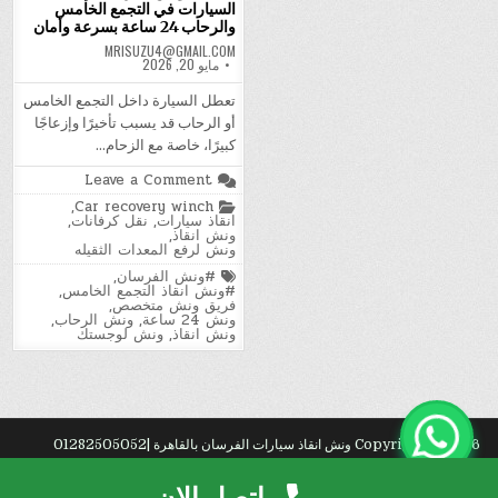
السيارات في التجمع الخامس
والرحاب 24 ساعة بسرعة وأمان
MRISUZU4@GMAIL.COM
مايو 20, 2026
تعطل السيارة داخل التجمع الخامس
أو الرحاب قد يسبب تأخيرًا وإزعاجًا
كبيرًا، خاصة مع الزحام…
on
Leave a Comment
خدمات
Posted
,
Car recovery winch
ونش
in
انقاذ سيارات
,
نقل كرفانات
,
الفرسان
ونش انقاذ
,
لإنقاذ
ونش لرفع المعدات الثقيله
السيارات
في
Tagged
#ونش الفرسان
,
التجمع
#ونش انقاذ التجمع الخامس
,
الخامس
فريق ونش متخصص
,
والرحاب
ونش 24 ساعة
,
ونش الرحاب
,
24
ونش انقاذ
,
ونش لوجستك
ساعة
بسرعة
وأمان
Copyright © 2026 ونش انقاذ سيارات الفرسان بالقاهرة |01282505052
Design by ThemesDNA.com