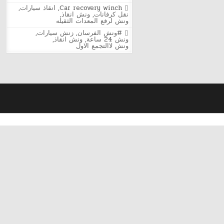
ونش
Posted
Car recovery winch
,
انقاذ سيارات
,
الفرسان
in
نقل كرفانات
,
ونش انقاذ
,
لإنقاذ
ونش لرفع المعدات الثقيله
السيارات
في
Tagged
#ونش الفرسان
,
زنش سيارات
,
التجمع
ونش 24 ساعة
,
ونش انقاذ
,
الأول
ونش لاالتجمع الاول
24
ساعة
–
سرعة
استجابة
وأمان
في
أي
وقت