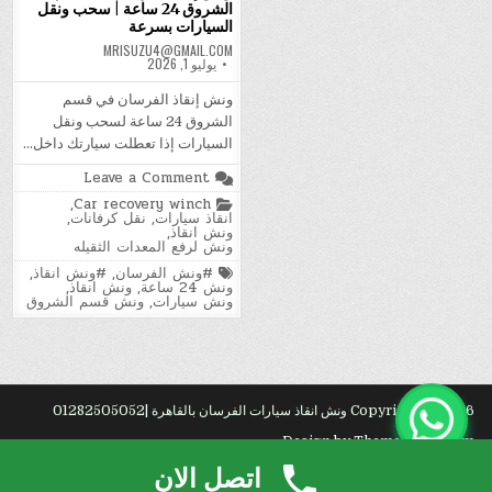
الشروق 24 ساعة | سحب ونقل
السيارات بسرعة
MRISUZU4@GMAIL.COM
يوليو 1, 2026
ونش إنقاذ الفرسان في قسم
الشروق 24 ساعة لسحب ونقل
السيارات إذا تعطلت سيارتك داخل…
on
Leave a Comment
ونش
Posted
,
Car recovery winch
إنقاذ
in
انقاذ سيارات
,
نقل كرفانات
,
الفرسان
ونش انقاذ
,
في
ونش لرفع المعدات الثقيله
قسم
الشروق
Tagged
#ونش الفرسان
,
#ونش انقاذ
,
24
ونش 24 ساعة
,
ونش انقاذ
,
ساعة
ونش سيارات
,
ونش قسم الشروق
|
سحب
ونقل
السيارات
بسرعة
Copyright © 2026 ونش انقاذ سيارات الفرسان بالقاهرة |01282505052
Design by ThemesDNA.com
اتصل الان
ع?
.
رك?
. في
تنظيف
دوري بيتم بشكل منتظم للحفاظ على نظافة المكان، وفي
تنظيف
شامل بيكون مطلوب على فترات