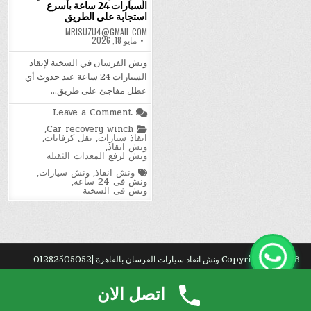
السيارات 24 ساعة بأسرع
استجابة على الطريق
MRISUZU4@GMAIL.COM
مايو 18, 2026
ونش الفرسان في السخنة لإنقاذ
السيارات 24 ساعة عند حدوث أي
عطل مفاجئ على طريق…
on
Leave a Comment
ونش
Posted
,
Car recovery winch
الفرسان
in
انقاذ سيارات
,
نقل كرفانات
,
في
ونش انقاذ
,
السخنة
ونش لرفع المعدات الثقيله
لإنقاذ
السيارات
Tagged
ونش انقاذ
,
ونش سيارات
,
24
ونش فى 24 ساعة
,
ساعة
ونش فى السخنة
بأسرع
استجابة
على
الطريق
Copyright © 2026 ونش انقاذ سيارات الفرسان بالقاهرة |01282505052
Design by ThemesDNA.com
اتصل الان
شركة شراء
سكراب
بالخبر. يشترون حديد
سكراب
ومعادن وأجهزة خربانة بسعر ممتاز.
رك?
.