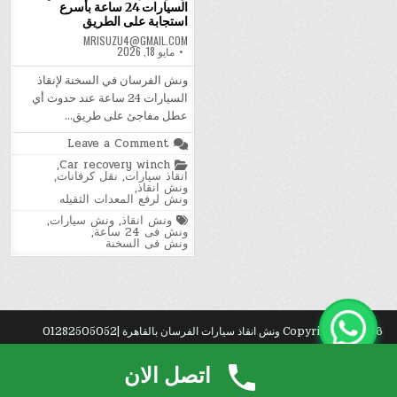
السيارات 24 ساعة بأسرع
استجابة على الطريق
MRISUZU4@GMAIL.COM
مايو 18, 2026
ونش الفرسان في السخنة لإنقاذ
السيارات 24 ساعة عند حدوث أي
عطل مفاجئ على طريق…
on
Leave a Comment
ونش
Posted
,
Car recovery winch
الفرسان
in
انقاذ سيارات
,
نقل كرفانات
,
في
ونش انقاذ
,
السخنة
ونش لرفع المعدات الثقيله
لإنقاذ
السيارات
Tagged
ونش انقاذ
,
ونش سيارات
,
24
ونش فى 24 ساعة
,
ساعة
ونش فى السخنة
بأسرع
استجابة
على
الطريق
Copyright © 2026 ونش انقاذ سيارات الفرسان بالقاهرة |01282505052
Design by ThemesDNA.com
اتصل الان
نق?
. شركة شراء
سكراب
بالخبر.
راء
.