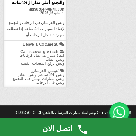
والتجمع |على مدار ال24 ساعة
MRISUZU4@GMAIL.COM
مايو 16, 2026
ونش الفرسان في الرحاب والتجمع
لإنقاذ السيارات 24 ساعة إذا تعطلت
سيارتك داخل الرحاب أو…
on
Leave a Comment
ونش
Posted
,
Car recovery winch
انقاذ
in
انقاذ سيارات
,
نقل كرفانات
,
سيارات
ونش انقاذ
,
|
ونش لرفع المعدات الثقيله
الرحاب
والتجمع
Tagged
#ونش الفرسان
,
|
ونش 24 ساعة
,
ونش انقاذ
,
على
ونش سيارات
,
ونش فى التجمع
,
مدار
ونش فى الرحاب
ال24
ساعة
Copyright © 2026 ونش انقاذ سيارات الفرسان بالقاهرة |01282505052
Design by ThemesDNA.com
اتصل الان
ين
. شركة شراء
اثاث
مستعمل بالرياض.
عف?
.