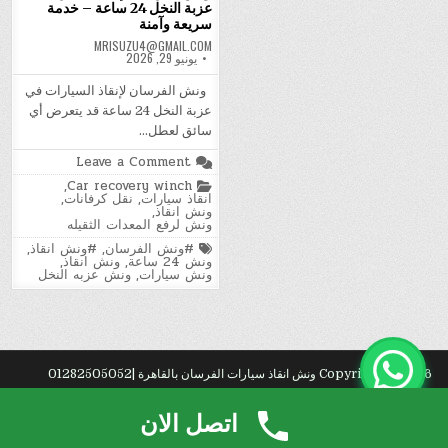
عزبة النخل 24 ساعة – خدمة
سريعة وآمنة
MRISUZU4@GMAIL.COM
يونيو 29, 2026
ونش الفرسان لإنقاذ السيارات في
عزبة النخل 24 ساعة قد يتعرض أي
سائق لعطل…
on
Leave a Comment
ونش
Posted
,
Car recovery winch
الفرسان
in
انقاذ سيارات
,
نقل كرفانات
,
لإنقاذ
ونش انقاذ
,
السيارات
ونش لرفع المعدات الثقيله
في
عزبة
Tagged
#ونش الفرسان
,
#ونش انقاذ
,
النخل
ونش 24 ساعة
,
ونش انقاذ
,
24
ونش سيارات
,
ونش عزبه النخل
ساعة
–
خدمة
سريعة
وآمنة
Copyright © 2026 ونش انقاذ سيارات الفرسان بالقاهرة |01282505052
Design by ThemesDNA.com
اتصل الان
نق?
.
توسيع
.
مؤسس?
.