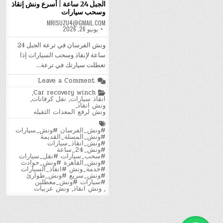
الجبل 24 ساعة | أسرع ونش إنقاذ
وسحب سيارات
MRISUZU4@GMAIL.COM
يونيو 26, 2026
ونش الفرسان في ترعة الجبل 24
ساعة لإنقاذ وسحب السيارات إذا
تعطلت سيارتك في ترعة…
on
Leave a Comment
ونش
Posted
,
Car recovery winch
انقاذ
in
انقاذ سيارات
,
نقل كرفانات
,
|
ونش انقاذ
,
الفرسان
ونش لرفع المعدات الثقيله
في
ترعة
Tagged
الجبل
#ونش_الفرسان #ونش_سيارات
24
#ونش_المسلة_القديمة
ساعة
#ونش_انقاذ_سيارات
|
#ونش_24_ساعة
أسرع
#سحب_سيارات #نقل_سيارات
ونش
#ونش_القاهرة #ونش_حوادث
إنقاذ
#خدمة_ونش #انقاذ_السيارات
وسحب
#ونش_سريع #ونش_طوارئ
سيارات
#سيارات #ونش_معطلين
,
ونش انقاذ
,
ونش عربيات