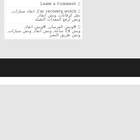
on
Leave a Comment
ونش
Posted
Car recovery winch
,
انقاذ سيارات
,
الفرسان
in
نقل كرفانات
,
ونش انقاذ
,
لإنقاذ
ونش لرفع المعدات الثقيله
السيارات
في
Tagged
#ونش الفرسان
,
#ونش انقاذ
,
طريق
ونش 24 ساعة
,
ونش انقاذ
,
ونش سيارات
,
النصر
ونش طريق النصر
24
ساعة
|
أسرع
استجابة