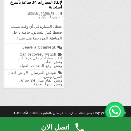
لإنقاذ السيارات 24 ساعة بأسرع
استجابة
MRISUZU4@GMAIL.COM
مايو 17, 2026
تعطل السيارة في أي وقت يسبب
ضغطًا كبيرًا للسائق، خاصة داخل
المناطق المزدحمة مثل شبرا…
on
Leave a Comment
ونش
Posted
,
Car recovery winch
الفرسان
in
انقاذ سيارات
,
نقل كرفانات
,
في
ونش انقاذ
,
شبرا
ونش لرفع المعدات الثقيله
الخيمة
لإنقاذ
Tagged
#ونش الفرسان
,
#ونش انقاذ
,
السيارات
اسرع ونش
,
24
ونش انقاذ مدار 24 ساعة
,
ساعة
ونش شبرا الخيمة
بأسرع
استجابة
Copyright © 2026 ونش انقاذ سيارات الفرسان بالقاهرة |01282505052
Design by ThemesDNA.com
اتصل الان
با?
.
ثاث
.
رك?
.