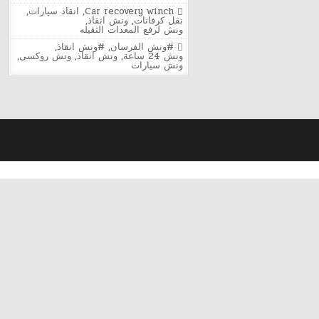
ونش
Posted
Car recovery winch
,
انقاذ سيارات
,
إنقاذ
in
نقل كرفانات
,
ونش انقاذ
,
الفرسان
ونش لرفع المعدات الثقيله
في
روكسي
Tagged
#ونش الفرسان
,
#ونش انقاذ
,
24
ونش 24 ساعة
,
ونش انقاذ
,
ونش روكسى
,
ساعة
ونش سيارات
|
سحب
ونقل
السيارات
في
مصر
الجديدة