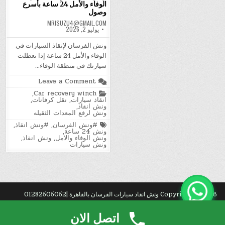
الوفاء والأمل 24 ساعة بأسرع
وصول
MRISUZU4@GMAIL.COM
يوليو 2, 2026
ونش الفرسان لإنقاذ السيارات في
الوفاء والأمل 24 ساعة إذا تعطلت
سيارتك في منطقة الوفاء…
on
Leave a Comment
ونش
Posted
,
Car recovery winch
الفرسان
in
انقاذ سيارات
,
نقل كرفانات
,
لإنقاذ
ونش انقاذ
,
السيارات
ونش لرفع المعدات الثقيله
في
الوفاء
Tagged
#ونش الفرسان
,
#ونش انقاذ
,
والأمل
ونش 24 ساعة
,
24
ونش الوفاء والامل
,
ونش انقاذ
,
ساعة
ونش سيارات
بأسرع
وصول
Copyright © 2026 ونش انقاذ سيارات الفرسان بالقاهرة |01282505052
Design by ThemesDNA.com
اتصل الان
ا?
. شركة
تركيب باركيه
بجدة.
رك?
.