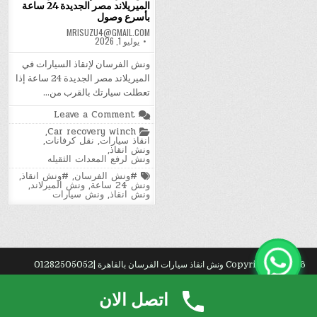
الميريلاند مصر الجديدة 24 ساعة
بأسرع وصول
MRISUZU4@GMAIL.COM
يوليو 1, 2026
ونش الفرسان لإنقاذ السيارات في
الميريلاند مصر الجديدة 24 ساعة إذا
تعطلت سيارتك بالقرب من…
on
Leave a Comment
نش
Posted
,
Car recovery winch
الفرسان
in
انقاذ سيارات
,
نقل كرفانات
,
لإنقاذ
ونش انقاذ
,
السيارات
ونش لرفع المعدات الثقيله
في
الميريلاند
Tagged
#ونش الفرسان
,
#ونش انقاذ
,
مصر
ونش 24 ساعة
,
ونش الميرلاند
,
الجديدة
ونش انقاذ
,
ونش سيارات
24
ساعة
بأسرع
وصول
Copyright © 2026 ونش انقاذ سيارات الفرسان بالقاهرة |01282505052
Design by ThemesDNA.com
اتصل الان
نق?
.
نق?
.
وا?
.