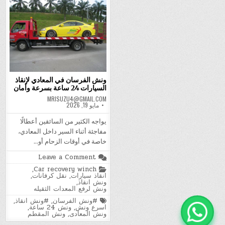
ونش الفرسان في المعادي لإنقاذ
السيارات 24 ساعة بسرعة وأمان
MRISUZU4@GMAIL.COM
مايو 19, 2026
يواجه الكثير من السائقين أعطالًا
مفاجئة أثناء السير داخل المعادي،
خاصة في أوقات الزحام أو…
on
Leave a Comment
ونش
Posted
,
Car recovery winch
الفرسان
in
انقاذ سيارات
,
نقل كرفانات
,
في
ونش انقاذ
,
المعادي
ونش لرفع المعدات الثقيله
لإنقاذ
السيارات
Tagged
#ونش الفرسان
,
#ونش انقاذ
,
24
اسرع ونش
,
ونش 24 ساعة
,
ساعة
ونش المعادى
,
ونش المقطم
بسرعة
وأمان