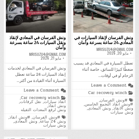
ونش الفرسان لإنقاذ السيارات في
ونش الفرسان في المعادي لإنقاذ
المعادي 24 ساعة بسرعة وأمان
ونقل السيارات 24 ساعة بسرعة
وأمان
MRISUZU4@GMAIL.COM
مايو 20, 2026
MRISUZU4@GMAIL.COM
مايو 21, 2026
تعطل السيارة في المعادي قد يسبب
ونش الفرسان في المعادي لخدمات
ضغطًا كبيرًا للسائق، خاصة أثناء
إنقاذ السيارات 24 ساعة تعطل
الزحام أو في أوقات…
السيارة أثناء القيادة من أكثر…
on
Leave a Comment
ونش
on
Leave a Comment
Posted
Car recovery winch
الفرسان
ونش
in
لإنقاذ
Posted
,
Car recovery winch
الفرسان
Tagged
#ونش الفرسان
,
السيارات
in
انقاذ سيارات
,
نقل كرفانات
,
في
#ونش انقاذ التجمع الخامس
,
في
ونش انقاذ
,
المعادي
ونش الانقاذ
,
ونش المعادى
,
المعادي
ونش لرفع المعدات الثقيله
لإنقاذ
ونش سيارات
24
ونقل
Tagged
ساعة
#ونش الفرسان
,
#ونش انقاذ
,
السيارات
بسرعة
ونش 24 ساعة
,
ونش المعادى
,
24
وأمان
ونش سيارات
ساعة
بسرعة
وأمان