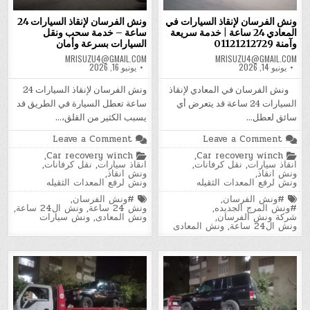
ونش الفرسان لإنقاذ السيارات في
ونش الفرسان لإنقاذ السيارات 24
المعادي 24 ساعة | خدمة سريعة
ساعة – خدمة سحب ونقل
وآمنة 01121212729
السيارات بسرعة وأمان
MRISUZU4@GMAIL.COM
MRISUZU4@GMAIL.COM
يونيو 14, 2026
يونيو 16, 2026
ونش الفرسان في المعادي لإنقاذ
ونش الفرسان لإنقاذ السيارات 24
السيارات 24 ساعة قد يتعرض أي
ساعة تعطل السيارة في الطريق قد
سائق لعطل…
يسبب الكثير من القلق،…
on
on
Leave a Comment
Leave a Comment
ونش
ونش
Posted
Posted
,
Car recovery winch
,
Car recovery winch
الفرسان
الفرسان
in
in
انقاذ سيارات
,
نقل كرفانات
,
انقاذ سيارات
,
نقل كرفانات
,
لإنقاذ
لإنقاذ
ونش انقاذ
,
ونش انقاذ
,
السيارات
السيارات
ونش لرفع المعدات الثقيله
ونش لرفع المعدات الثقيله
في
24
المعادي
ساعة
Tagged
Tagged
#ونش الفرسان
,
#ونش الفرسان
,
–
24
#ونش المرج الجديده
,
ونش 24 ساعة
,
ونش ال24 ساعة
,
ساعة
خدمة
شركة ونش الفرسان
,
ونش المعادى
,
ونش سيارات
|
سحب
ونش ال24 ساعة
,
ونش المعادى
خدمة
ونقل
سريعة
السيارات
وآمنة
بسرعة
01121212729
وأمان