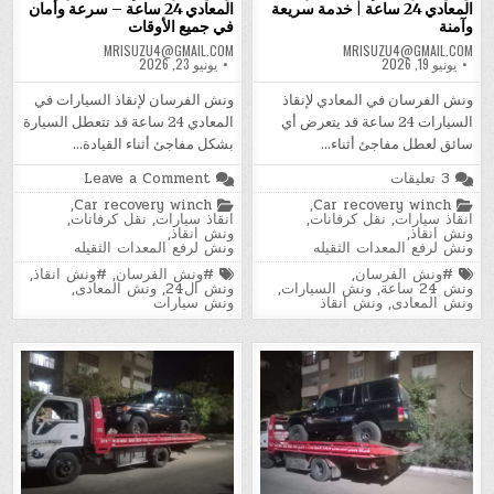
المعادي 24 ساعة | خدمة سريعة
المعادي 24 ساعة – سرعة وأمان
وآمنة
في جميع الأوقات
MRISUZU4@GMAIL.COM
MRISUZU4@GMAIL.COM
يونيو 19, 2026
يونيو 23, 2026
ونش الفرسان في المعادي لإنقاذ
ونش الفرسان لإنقاذ السيارات في
السيارات 24 ساعة قد يتعرض أي
المعادي 24 ساعة قد تتعطل السيارة
سائق لعطل مفاجئ أثناء…
بشكل مفاجئ أثناء القيادة…
على
on
3 تعليقات
Leave a Comment
ونش
ونش
Posted
Posted
,
Car recovery winch
,
Car recovery winch
الفرسان
الفرسان
in
in
انقاذ سيارات
,
نقل كرفانات
,
انقاذ سيارات
,
نقل كرفانات
,
لإنقاذ
لإنقاذ
ونش انقاذ
,
ونش انقاذ
,
السيارات
السيارات
ونش لرفع المعدات الثقيله
ونش لرفع المعدات الثقيله
في
في
المعادي
المعادي
Tagged
Tagged
#ونش الفرسان
,
#ونش الفرسان
,
#ونش انقاذ
,
24
24
ونش 24 ساعة
,
ونش السيارات
,
ونش ال24
,
ونش المعادى
,
ساعة
ساعة
ونش المعادى
,
ونش انقاذ
ونش سيارات
–
|
خدمة
سرعة
سريعة
وأمان
وآمنة
في
جميع
الأوقات