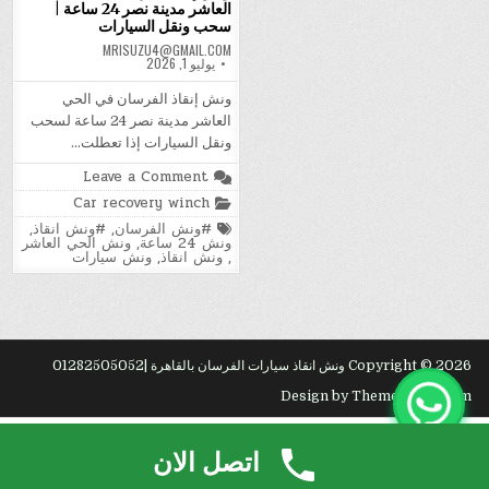
العاشر مدينة نصر 24 ساعة |
سحب ونقل السيارات
MRISUZU4@GMAIL.COM
يوليو 1, 2026
ونش إنقاذ الفرسان في الحي
العاشر مدينة نصر 24 ساعة لسحب
ونقل السيارات إذا تعطلت…
on
Leave a Comment
ونش
Posted
Car recovery winch
إنقاذ
in
الفرسان
Tagged
#ونش الفرسان
,
#ونش انقاذ
,
في
ونش 24 ساعة
,
ونش الحي العاشر
الحي
,
ونش انقاذ
,
ونش سيارات
العاشر
مدينة
نصر
24
ساعة
|
سحب
ونقل
Copyright © 2026 ونش انقاذ سيارات الفرسان بالقاهرة |01282505052
السيارات
Design by ThemesDNA.com
شركة
تنظيف
بجدة.
عف?
. شراء
سكراب
بالجبيل.
اتصل الان