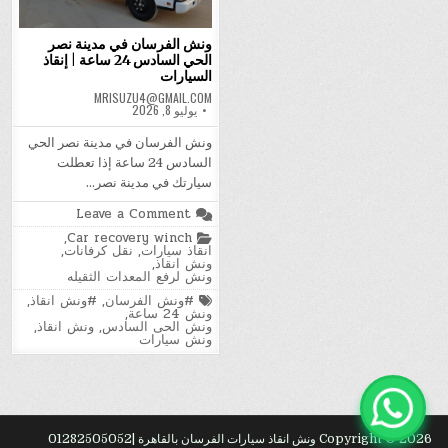
ونش الفرسان في مدينة نصر
الحي السادس 24 ساعة | إنقاذ
السيارات
MRISUZU4@GMAIL.COM
يوليو 8, 2026
ونش الفرسان في مدينة نصر الحي
السادس 24 ساعة إذا تعطلت
سيارتك في مدينة نصر…
on
Leave a Comment
ونش
Posted
,
Car recovery winch
الفرسان
in
انقاذ سيارات
,
نقل كرفانات
,
في
ونش انقاذ
,
مدينة
ونش لرفع المعدات الثقيله
نصر
الحي
Tagged
#ونش الفرسان
,
#ونش انقاذ
,
السادس
ونش 24 ساعة
,
24
ونش الحى السادس
,
ونش انقاذ
,
ساعة
ونش سيارات
|
إنقاذ
السيارات
Copyright © 2026 ونش انقاذ سيارات الفرسان بالقاهرة |01282505052