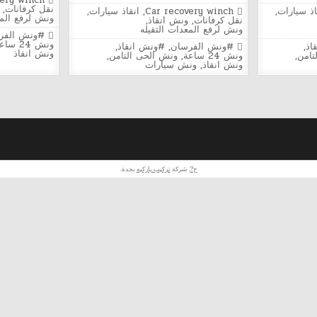
very winch
ونش
in
نقل كرفانات
,
Posted
اذ سيارات
,
Car recovery winch
,
انقاذ سيارات
,
ن
الفرسان
ونش لرفع المع
in
نقل كرفانات
,
ونش انقاذ
,
لإنقاذ
ونش لرفع المعدات الثقيله
ات
السيارات
Tagged
#ونش الفر
في
ونش 24 ساعة
Tagged
اذ
,
#ونش الفرسان
,
#ونش انقاذ
,
الحي
ونش انقاذ
تامن
,
ونش 24 ساعة
,
ونش الحى التامن
,
الثامن
ونش انقاذ
,
ونش سيارات
مدينة
نصر
24
ساعة
|
أسرع
استجابة
ح?
. شركة
تركيب باركيه
بجدة.