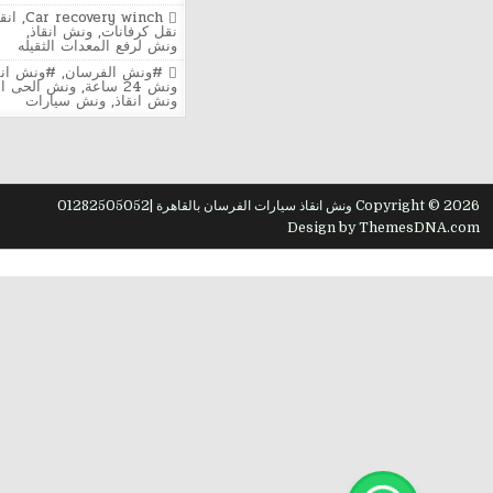
ونش
Posted
Car recovery winch
,
انق
الفرسا
in
نقل كرفانات
,
ونش انقاذ
,
لإنقاذ
ونش لرفع المعدات الثقيله
السيار
في
Tagged
#ونش الفرسان
,
#ونش انق
مدينة
ونش 24 ساعة
,
ونش الحى ال
نصر
ونش انقاذ
,
ونش سيارات
الحي
الثامن
24
ساعة
بأسرع
وصول
Copyright © 2026 ونش انقاذ سيارات الفرسان بالقاهرة |01282505052
Design by ThemesDNA.com