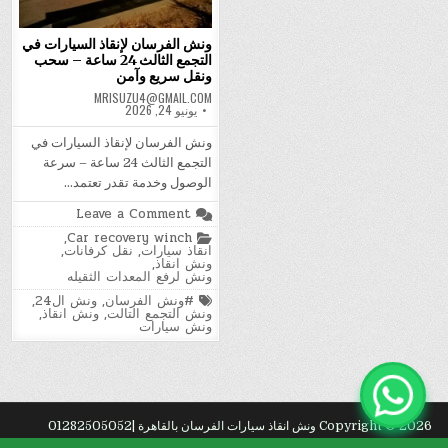
ونش الفرسان لإنقاذ السيارات في
التجمع الثالث 24 ساعة – سحب
ونقل سريع وآمن
MRISUZU4@GMAIL.COM
يونيو 24, 2026
ونش الفرسان لإنقاذ السيارات في
التجمع الثالث 24 ساعة – سرعة
الوصول وخدمة تقدر تعتمد…
on
Leave a Comment
ونش
Posted
,
Car recovery winch
الفرسان
in
انقاذ سيارات
,
نقل كرفانات
,
لإنقاذ
ونش انقاذ
,
السيارات
ونش لرفع المعدات الثقيله
في
التجمع
Tagged
#ونش الفرسان
,
ونش ال24
,
الثالث
ونش التجمع التالت
,
ونش انقاذ
,
24
ونش سيارات
ساعة
–
سحب
ونقل
سريع
وآمن
Copyright © 2026 ونش انقاذ سيارات الفرسان بالقاهرة |01282505052