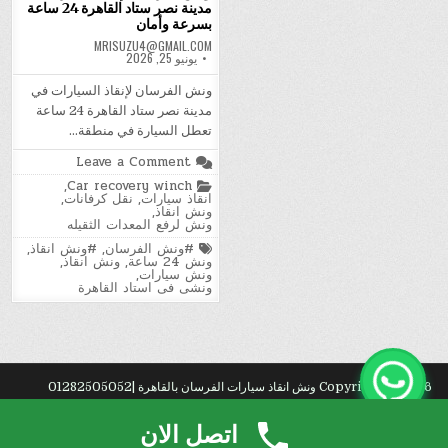
مدينة نصر ستاد القاهرة 24 ساعة
بسرعة وأمان
MRISUZU4@GMAIL.COM
يونيو 25, 2026
ونش الفرسان لإنقاذ السيارات في
مدينة نصر ستاد القاهرة 24 ساعة
تعطل السيارة في منطقة…
on
Leave a Comment
ونش
Posted
,
Car recovery winch
الفرسان
in
انقاذ سيارات
,
نقل كرفانات
,
لإنقاذ
ونش انقاذ
,
السيارات
ونش لرفع المعدات الثقيله
في
مدينة
Tagged
#ونش الفرسان
,
#ونش انقاذ
,
نصر
ونش 24 ساعة
,
ونش انقاذ
,
ستاد
ونش سيارات
,
القاهرة
ونشى فى استاد القاهرة
24
ساعة
بسرعة
وأمان
Copyright © 2026 ونش انقاذ سيارات الفرسان بالقاهرة |01282505052
Design by ThemesDNA.com
اتصل الان
توسيع
.
عف?
. شركة تسليك
مجاري
بالمدينة المنورة.