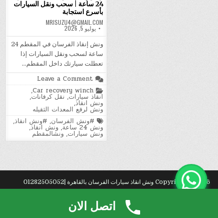
24 ساعة | سحب ونقل السيارات
بأسرع استجابة
MRISUZU4@GMAIL.COM
يوليو 5, 2026
ونش إنقاذ الفرسان في المقطم 24
ساعة لسحب ونقل السيارات إذا
تعطلت سيارتك داخل المقطم…
on
Leave a Comment
ونش
Posted
,
Car recovery winch
إنقاذ
in
انقاذ سيارات
,
نقل كرفانات
,
الفرسان
ونش انقاذ
,
في
ونش لرفع المعدات الثقيله
المقطم
24
Tagged
#ونش الفرسان
,
#ونش انقاذ
,
ساعة
ونش 24 ساعة
,
ونش انقاذ
,
|
ونش سيارات
,
ونشالمقطم
سحب
ونقل
السيارات
بأسرع
استجابة
Copyright © 2026 ونش انقاذ سيارات الفرسان بالقاهرة |01282505052
Design by ThemesDNA.com
اتصل الان
نق?
.
رك?
. شركة
تنظيف
خزانات بالطائف.