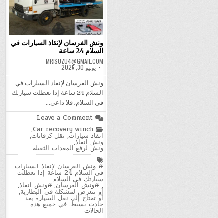
ونش الفرسان لإنقاذ السيارات في
السلام 24 ساعة
MRISUZU4@GMAIL.COM
يونيو 30, 2026
ونش الفرسان لإنقاذ السيارات في
السلام 24 ساعة إذا تعطلت سيارتك
في السلام، فلا داعي…
on
Leave a Comment
ونش
Posted
,
Car recovery winch
الفرسان
in
انقاذ سيارات
,
نقل كرفانات
,
لإنقاذ
ونش انقاذ
,
السيارات
ونش لرفع المعدات الثقيله
في
السلام
Tagged
24
# ونش الفرسان لإنقاذ السيارات
ساعة
في السلام 24 ساعة إذا تعطلت
سيارتك في السلام
,
#ونش الفرسان
,
#ونش انقاذ
,
أو تتعرض لمشكلة في البطارية
,
أو تحتاج إلى نقل السيارة بعد
حادث بسيط. في جميع هذه
الحالات
,