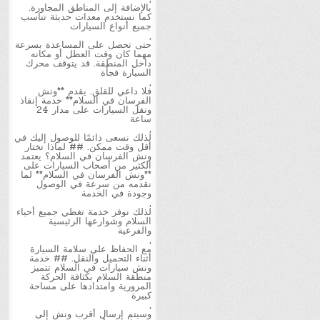
بالإضافة إلى المناطق المجاورة.
كما نستخدم معدات حديثة تناسب
جميع أنواع السيارات
,
حتى تحصل على المساعدة بسرعة
مهما كان وقت العطل أو مكانه
داخل المنطقة. قد يتوقف محرك
السيارة فجأة
,
فلا داعي للقلق. يقدم **ونش
الفرسان في السلام** خدمة إنقاذ
ونقل السيارات على مدار 24
ساعة
,
لذلك نسعى دائمًا للوصول إليك في
أقل وقت ممكن. ## لماذا تختار
ونش الفرسان في السلام؟ يعتمد
الكثير من أصحاب السيارات على
**ونش الفرسان في السلام** لما
نقدمه من سرعة في الوصول
وجودة في الخدمة
,
لذلك نوفر خدمة تغطي جميع أحياء
السلام وشوارعها الرئيسية
والفرعية
,
مع الحفاظ على سلامة السيارة
أثناء التحميل والنقل. ## خدمة
ونش سيارات في السلام تتميز
منطقة السلام بكثافة الحركة
المرورية وامتدادها على مساحة
كبيرة
,
وسيتم إرسال أقرب ونش إلى