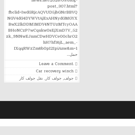
news.net/2026/03/blog-
post_307.html?
fbclid=IwdGRjcAQVUD5jbGNrBBVQ
NGV4dG4DYWVtAjExAHNydGMGYX
BwX2lkDDM1MDY4NTUzMTcyOAA
BHoNCzP7wCqukw0sEjXmD7V_52
zk_9NNwEJnmCDwHDVCe00chrO2
hH7hf16jL_aem_-
IXqqRWzZm6b0pI2IpiAnw&m=1
حمل…
on
Leave a Comment
نقل
Posted
Car recovery winch
جولف
in
كار
Tagged
جولف
,
جولف كار
,
نقل جولف كار
من
القاهره
للساحل