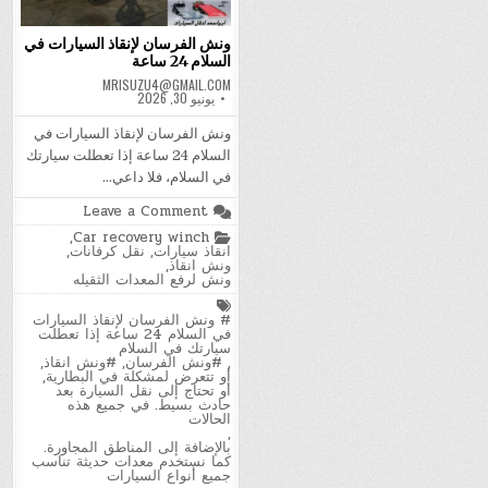
ونش الفرسان لإنقاذ السيارات في
السلام 24 ساعة
MRISUZU4@GMAIL.COM
يونيو 30, 2026
ونش الفرسان لإنقاذ السيارات في
السلام 24 ساعة إذا تعطلت سيارتك
في السلام، فلا داعي…
on
Leave a Comment
ونش
Posted
,
Car recovery winch
الفرسان
in
انقاذ سيارات
,
نقل كرفانات
,
لإنقاذ
ونش انقاذ
,
السيارات
ونش لرفع المعدات الثقيله
في
السلام
Tagged
24
# ونش الفرسان لإنقاذ السيارات
ساعة
في السلام 24 ساعة إذا تعطلت
سيارتك في السلام
,
#ونش الفرسان
,
#ونش انقاذ
,
أو تتعرض لمشكلة في البطارية
,
أو تحتاج إلى نقل السيارة بعد
حادث بسيط. في جميع هذه
الحالات
,
بالإضافة إلى المناطق المجاورة.
كما نستخدم معدات حديثة تناسب
جميع أنواع السيارات