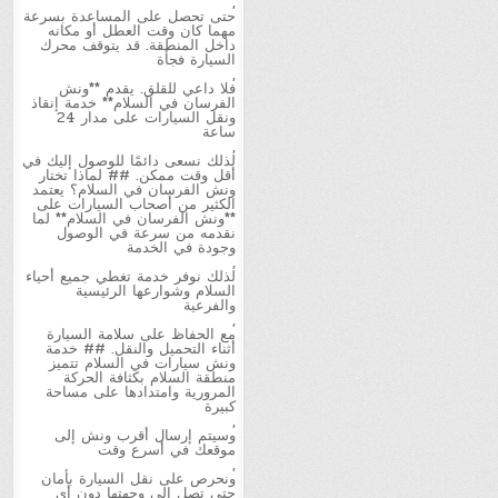
,
حتى تحصل على المساعدة بسرعة
مهما كان وقت العطل أو مكانه
داخل المنطقة. قد يتوقف محرك
السيارة فجأة
,
فلا داعي للقلق. يقدم **ونش
الفرسان في السلام** خدمة إنقاذ
ونقل السيارات على مدار 24
ساعة
,
لذلك نسعى دائمًا للوصول إليك في
أقل وقت ممكن. ## لماذا تختار
ونش الفرسان في السلام؟ يعتمد
الكثير من أصحاب السيارات على
**ونش الفرسان في السلام** لما
نقدمه من سرعة في الوصول
وجودة في الخدمة
,
لذلك نوفر خدمة تغطي جميع أحياء
السلام وشوارعها الرئيسية
والفرعية
,
مع الحفاظ على سلامة السيارة
أثناء التحميل والنقل. ## خدمة
ونش سيارات في السلام تتميز
منطقة السلام بكثافة الحركة
المرورية وامتدادها على مساحة
كبيرة
,
وسيتم إرسال أقرب ونش إلى
موقعك في أسرع وقت
,
ونحرص على نقل السيارة بأمان
حتى تصل إلى وجهتها دون أي