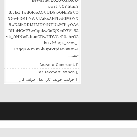
news.net/2026/03/blog-
post_307.html?
fbclid=IwdGRjcAQVUD5jbGNrBBVQ
NGV4dG4DYWVtAjExAHNydGMGYX
BwX2lkDDM1MDY4NTUzMTcyOAA
BHoNCzP7wCqukw0sEjXmD7V_52
zk_9NNwEJnmCDwHDVCe00chrO2
hH7hf16jL_aem_-
IXqqRWzZm6b0pI2IpiAnw&m=1
حمل…
on
Leave a Comment
نقل
Posted
Car recovery winch
جولف
in
كار
Tagged
جولف
,
جولف كار
,
نقل جولف كار
من
القاهره
للساحل