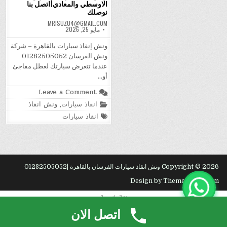
الاوسطي والمعادي|اتصل بنا
نوصلك
MRISUZU4@GMAIL.COM
مايو 25, 2026
ونش إنقاذ سيارات بالقاهرة – شركة
ونش الفرسان 01282505052
عندما تتعرض سيارتك لعطل مفاجئ
أو…
on
Leave a Comment
ونش
Posted
انقاذ سيارات
,
ونش انقاذ
انقاذ
in
الفرسان|
Tagged
انقاذ سيارات
طريق
الاوسطي
والمعادي|
اتصل
بنا
نوصلك
Copyright © 2026 ونش انقاذ سيارات الفرسان بالقاهرة |01282505052
Design by ThemesDNA.com
نق?
.
راء
.
بجد?
.
اتصل الان