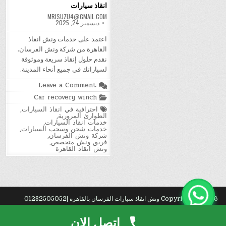
انقاذ سيارات
MRISUZU4@GMAIL.COM
ديسمبر 24, 2025
اعتمد على خدمات ونش انقاذ
القاهرة من شركة ونش الفرسان.
نقدم حلول إنقاذ سريعة وموثوقة
لسياراتك في جميع أنحاء المدينة.
on
Leave a Comment
انقاذ
Posted
Car recovery winch
سيارات
in
Tagged
احترافية في انقاذ السيارات
,
الطوارئ المرورية
,
خدمات انقاذ السيارات
,
خدمات شحن وسحب السيارات
,
شركة ونش الفرسان
,
فريق ونش متخصص
,
ونش انقاذ القاهرة
Copyright © 2026 ونش انقاذ سيارات الفرسان بالقاهرة |01282505052
Design by ThemesDNA.com
اتصل الان