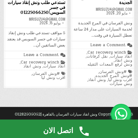
الجديدة
تستدعي طلب ونش إنقاذ سيارات
في جسر
MRISUZU4@GMAIL.COM
السويس|01225066250
مايو 20, 2026
MRISUZU4@GMAIL.COM
يوليو 15, 2026
ونش الفرسان في المرج الجديدة
لخدمة السيارات على مدار 24 ساعة
5 مواقف تستدعي طلب ونش إنقاذ
تعطل السيارة في وقت…
سيارات في جسر السويس قد يعتقد
on
Leave a Comment
بعض السائقين أن…
ونش
Posted
,
Car recovery winch
انقاذ
on
Leave a Comment
in
انقاذ سيارات
,
نقل كرفانات
,
الفرسان|
ونش
ونش انقاذ
,
في
Posted
,
Car recovery winch
انقاذ
ونش لرفع المعدات الثقيله
المرج
in
انقاذ سيارات
,
ونش انقاذ
سيارات|
الجديدة
مواقف
Tagged
#ونش الفرسان
,
Tagged
#ونش الفرسان
,
تستدعي
#ونش المرج الجديده
,
اقرب ونش ليا
طلب
اقرب ونش ليا
,
ونش انقاذ
,
ونش
ونش سيارات
إنقاذ
سيارات
في
جسر
السويس|01225066250
Copyright © 2026 ونش انقاذ سيارات الفرسان بالقاهرة |01282505052
Design by ThemesDNA.com
اتصل الان
رك?
. شركة
تركيب باركيه
بجدة.