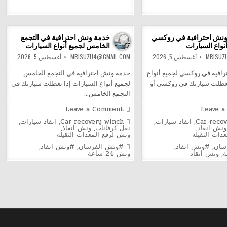
ونش
ونش
الفرسان
الفرسان
نش احترافية في روكسي
خدمة ونش احترافية في التجمع
نواع السيارات
الخامس لجميع أنواع السيارات
MRISUZ
أغسطس 5, 2026
MRISUZU4@GMAIL.COM
أغسطس 5, 2026
افية في روكسي لجميع أنواع
خدمة ونش احترافية في التجمع الخامس
تعطلت سيارتك في روكسي أو
لجميع أنواع السيارات إذا تعطلت سيارتك في
التجمع الخامس…
on
on
Leave a Comment
Leave 
خدمة
خدمة
Posted
Car reco
,
انقاذ سيارات
,
Car recovery winch
,
انقاذ سيارات
,
ونش
ونش
in
ونش انقاذ
,
نقل كرفانات
,
ونش انقاذ
,
احترافية
احترافية
دات الثقيله
ونش لرفع المعدات الثقيله
في
في
روكسي
التجمع
Tagged
سان
,
#ونش انقاذ
,
#ونش الفرسان
,
#ونش انقاذ
,
لجميع
الخامس
,
ونش انقاذ
ونش 24 ساعة
أنواع
لجميع
السيارات
أنواع
السيارات