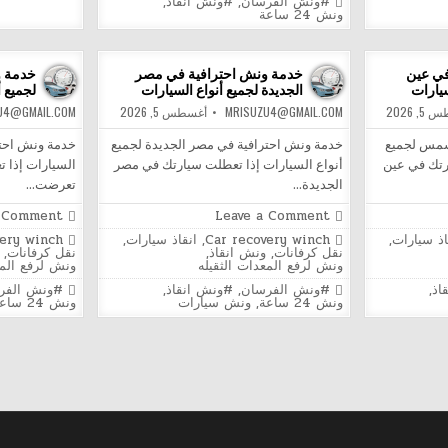
Tagged
#ونش الفرسان
,
#ونش انقاذ
,
العاشر
ات
ونش 24 ساعة
بمدينة
نصر
لجميع
أنواع
السيارات
في عين
خدمة ونش احترافية في مصر
خدمة و
يارات
الجديدة لجميع أنواع السيارات
لجميع أ
, 2026
MRISUZU4@GMAIL.COM
أغسطس 5, 2026
U4@GMAIL.COM
شمس لجميع
خدمة ونش احترافية في مصر الجديدة لجميع
خدمة ونش احتر
رتك في عين
أنواع السيارات إذا تعطلت سيارتك في مصر
السيارات إذا 
الجديدة…
تعرضت…
on
a Comment
Leave a Comment
خدمة
Posted
Posted
اذ سيارات
,
Car recovery winch
,
انقاذ سيارات
,
very winch
ونش
in
in
نقل كرفانات
,
ونش انقاذ
,
نقل كرفانات
,
ة
احترافية
ونش لرفع المعدات الثقيله
ونش لرفع المع
في
مصر
Tagged
Tagged
اذ
,
#ونش الفرسان
,
#ونش انقاذ
,
#ونش الفر
الجديدة
ونش 24 ساعة
,
ونش سيارات
ونش 24 ساعة
لجميع
أنواع
ات
السيارات