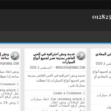
ي المعادي
خدمة ونش احترافية في الحي
العاشر بمدينة نصر لجميع أنواع
ساعة |
السيارات
, 2026
U4@GMAIL.COM
MRISUZU4@GMAIL.COM
أغسطس 5, 2026
 لجميع أنواع
خدمة ونش احترافية في الحي العاشر بمدينة
 المعادي أو
ساعة إذا تعطل
نصر لجميع أنواع السيارات إذا تعطلت
a Comment
سيارتك في…
Posted
very winch
on
in
Leave a Comment
نقل كرفانات
,
اذ سيارات
,
خدمة
ونش لرفع المع
ة
Posted
Car recovery winch
,
انقاذ سيارات
,
ونش
in
نقل كرفانات
,
ونش انقاذ
,
Tagged
احترافية
ونش 24 ساعة
ي
ونش لرفع المعدات الثقيله
في
اذ
,
الحي