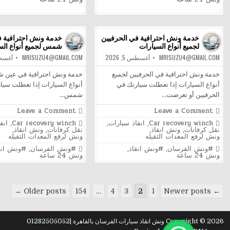
أنواع
أنواع
السيارات
السيار
خدمة ونش احترافية في الحرفيين
خدمة ونش احترافية 
لجميع أنواع السيارات
شمس لجميع أنواع الس
MRISUZU4@GMAIL.COM
أغسطس 5, 2026
MRISUZU4@GMAIL.COM
أغسطس 5
خدمة ونش احترافية في الحرفيين لجميع
خدمة ونش احترافية في عين 
أنواع السيارات إذا تعطلت سيارتك في
أنواع السيارات إذا تعطلت سيا
الحرفيين أو تعرضت…
شمس…
on
on
Leave a Comment
Leave a Comment
خدمة
خدمة
Posted
Posted
Car recovery winch
,
انقاذ سيارات
,
Car recovery winch
,
انق
ونش
ونش
in
in
نقل كرفانات
,
ونش انقاذ
,
نقل كرفانات
,
ونش انقاذ
,
احترافية
احترافي
ونش لرفع المعدات الثقيله
ونش لرفع المعدات الثقيله
في
في
الحرفيين
عين
Tagged
Tagged
#ونش الفرسان
,
#ونش انقاذ
,
#ونش الفرسان
,
#ونش انق
لجميع
شمس
ونش 24 ساعة
ونش 24 ساعة
أنواع
لجميع
السيارات
أنواع
السيار
Posts
Older posts →
154
…
4
3
2
1
← Newer posts
pagination
Copyright © 2026 ونش انقاذ سيارات الفرسان بالقاهرة |01282505052